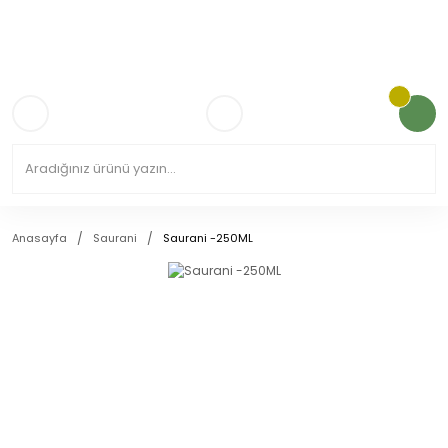
3.000TL VE ÜZERİ KARGO ÜCRETSİZ!
Anasayfa
Saurani
Saurani -250ML