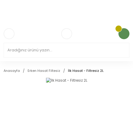
3.000TL VE ÜZERİ KARGO ÜCRETSİZ!
Anasayfa
Erken Hasat Filtesiz
İlk Hasat - Filtresiz 2L