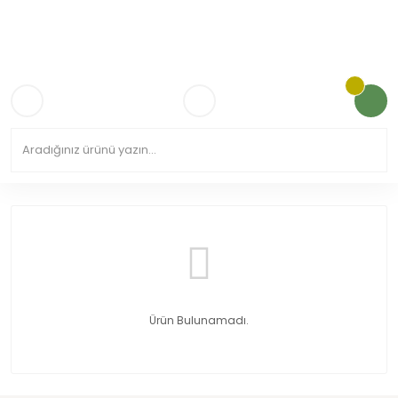
3.000TL VE ÜZERİ KARGO ÜCRETSİZ!
Ürün Bulunamadı.